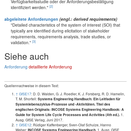
Verfügbarkeitsstudie oder der Anforderungsbestätigung
[2]
identifiziert werden."
abgeleitete Anforderungen
(engl.: derived requirements)
"Detailed characteristics of the system of interest (SOI) that
typically are identified during elicitation of stakeholder
requirements, requirements analysis, trade studies, or
[3]
validation."
Siehe auch
Anforderung
detaillierte Anforderung
Quellennachweise in diesem Text:
↑
GfSE17
: D. D. Walden, G. J. Roedler, K. J. Forsberg, R. D. Hamelin,
T. M. Shortell:
Systems Engineering Handbuch: Ein Leitfaden für
Systemlebenszyklus-Prozesse und -Aktivitäten. Titel des
englischen Originals: INCOSE Systems Engineering Handbook: A
1.
Guide for System Life Cycle Processes and Activities (4th ed.).
Ausg. GfSE Verlag, Juni 2017.
↑
GfSE12
: Rüdiger Kaffenberger, Sven-Olaf Schulze, Hanno
Weber:
1. Ausg. GfSE
INCOSE Systems Engineering Handbuch.