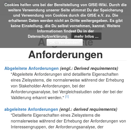
Cookies helfen uns bei der Bereitstellung von GfSE-Wiki. Durch die
Toggl
weitere Verwendung unserer Seite stimmst Du der Speicherung
navig
und Verwendung von Cookies durch die GfSE e.V. zu. Die
erhaltenen Daten werden nicht an Dritte weitergegeben. Es gibt
Dieses Wiki befindet sich noch im Aufbau. Das Kopieren sowie
keine Einstellung, die Du selbst vornehmen, kannst. Weitere
Weiterverwenden von Inhalten ist nicht erlaubt.
Informationen findest Du in der
Datenschutzerklärung.
mehr Infos ...
Abgeleitete
Anforderungen
Abgeleitete Anforderungen
(engl.: Derived requirements)
"Abgeleitete Anforderungen sind detaillierte Eigenschaften
eines Zielsystems, die normalerweise während der Erhebung
von Stakeholder-Anforderungen, bei der
Anforderungsanalyse, bei Vergleichsstudien oder der bei der
[1]
Validierung erkannt werden."
abgeleitete Anforderungen
(engl.: derived requirements)
"Detaillierte Eigenschaften eines Zielsystems die
normalerweise während der Erhebung der Anforderungen von
Interessengruppen, der Anforderungsanalyse, der