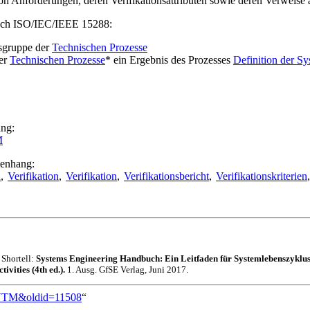
von Anforderungen, deren Verifikationsattributen sowie deren Verweise
ch ISO/IEC/IEEE 15288:
sgruppe der
Technischen Prozesse
der
Technischen Prozesse
* ein Ergebnis des Prozesses
Definition der S
ng:
M
menhang:
n
,
Verifikation
,
Verifikation
,
Verifikationsbericht
,
Verifikationskriterien
. Shortell:
Systems Engineering Handbuch: Ein Leitfaden für Systemlebenszyklus-
vities (4th ed.).
1. Ausg. GfSE Verlag, Juni 2017.
e_RVTM&oldid=11508
“