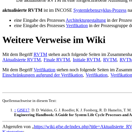
“Die aktualisierte RVTM ist eine fortgeschriebene Auflistung 
aktualisierte RVTM
ist im INCOSE
Systemlebenszyklus-Prozess
na
eine Eingabe des Prozesses
Architekturgestaltung
in der Prozes
eine Eingabe des Prozesses
Verifikation
in der Prozessgruppe 
Weitere Verweise im Wiki
Mit dem Begriff
RVTM
stehen auch folgende Seiten im Zusammenha
Aktualisierte RVTM
,
Finale RVTM
,
Initiale RVTM
,
RVTM
,
RVT
Mit dem Begriff
Verifikation
stehen noch folgende Seiten im Zusam
Einschränkungen aufgrund der Verifikation
,
Verifikation
,
Verifikatio
Quellennachweise in diesem Text:
↑
GfSE17
: D. D. Walden, G. J. Roedler, K. J. Forsberg, R. D. Hamelin, T. M
Engineering Handbook: A Guide for System Life Cycle Processes and Acti
Abgerufen von „
https://wiki.gfse.de/index.php?title=Aktualisiert
Kategorien
: