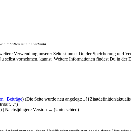
n Inhalten ist nicht erlaubt.
e weitere Verwendung unserer Seite stimmst Du der Speicherung und V
 Du selbst vornehmen, kannst. Weitere Informationen findest Du in der 
on
|
Beiträge
)
(Die Seite wurde neu angelegt: „{{Zitatdefinition|aktu
ttribut…“)
d) | Nächstjüngere Version → (Unterschied)