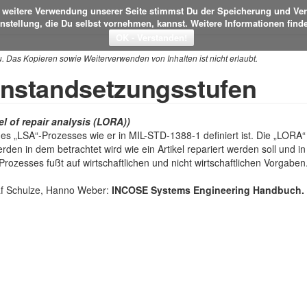
ie weitere Verwendung unserer Seite stimmst Du der Speicherung und Ve
instellung, die Du selbst vornehmen, kannst. Weitere Informationen find
u. Das Kopieren sowie Weiterverwenden von Inhalten ist nicht erlaubt.
Instandsetzungsstufen
vel of repair analysis (LORA))
des „LSA“-Prozesses wie er in MIL-STD-1388-1 definiert ist. Die „LORA“
rden in dem betrachtet wird wie ein Artikel repariert werden soll und in
zesses fußt auf wirtschaftlichen und nicht wirtschaftlichen Vorgaben
laf Schulze, Hanno Weber:
INCOSE Systems Engineering Handbuch.
fremoff
Jürgen Rambo
anderen
Date
Powered by MediaWiki
Powered by Semantic MediaWiki