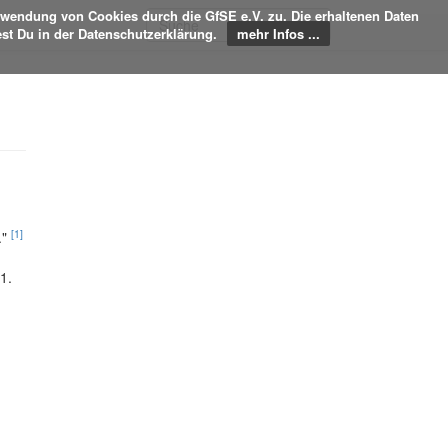
rwendung von Cookies durch die GfSE e.V. zu. Die erhaltenen Daten
est Du in der Datenschutzerklärung.
mehr Infos ...
[1]
."
1.
nschutz
Über GfSE-Wiki
Haftungsausschluss
Anmelden / Registrieren