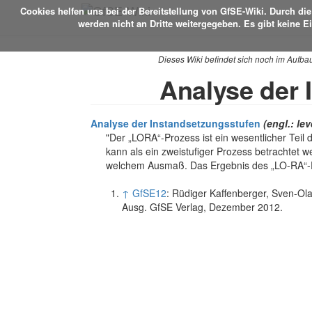
Cookies helfen uns bei der Bereitstellung von GfSE-Wiki. Durch d
werden nicht an Dritte weitergegeben. Es gibt keine E
Dieses Wiki befindet sich noch im Aufba
Analyse der 
Analyse der Instandsetzungsstufen
(engl.: le
"Der „LORA“-Prozess ist ein wesentlicher Teil 
kann als ein zweistufiger Prozess betrachtet we
welchem Ausmaß. Das Ergebnis des „LO-RA“-Pro
↑
GfSE12
: Rüdiger Kaffenberger, Sven-O
Ausg. GfSE Verlag, Dezember 2012.
Alexander E