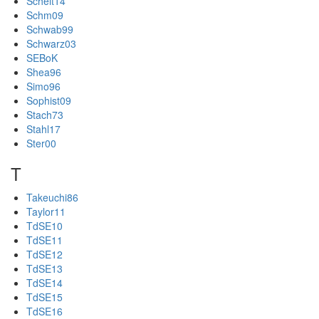
Scheit14
Schm09
Schwab99
Schwarz03
SEBoK
Shea96
Simo96
Sophist09
Stach73
Stahl17
Ster00
T
Takeuchi86
Taylor11
TdSE10
TdSE11
TdSE12
TdSE13
TdSE14
TdSE15
TdSE16