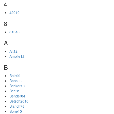
4
42010
8
81346
A
Alt12
Ambile12
B
Balz09
Bans06
Becker13
Bee01
Bender04
Betsch2010
Blanch78
Bone10