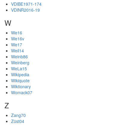
VDIBE1971-174
VDINR2016-19
W
We16
We16v
We17
Weil14
Weinb86
Weinberg
WeLa15
Wikipedia
Wikiquote
Wiktionary
Womack07
Z
Zang70
Züst04