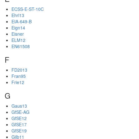
ECSS-E-ST-10C
Ehrl13
EIA-649-B
Eign14
Eisner
ELM12
EN61508
F
FD2013
Fran95
Frie12
G
Gaus13
GfSE-AG
GfSE12
GfSE17
GfSE19
Gilb11