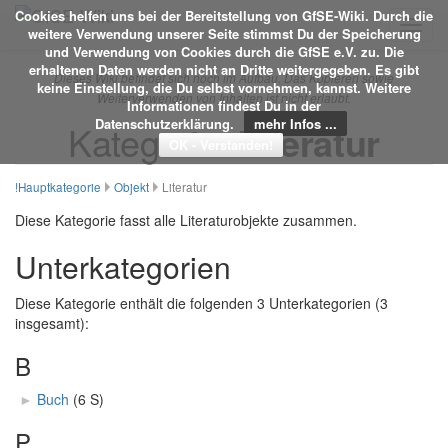
Cookies helfen uns bei der Bereitstellung von GfSE-Wiki. Durch die
Toggl
weitere Verwendung unserer Seite stimmst Du der Speicherung
navig
und Verwendung von Cookies durch die GfSE e.V. zu. Die
erhaltenen Daten werden nicht an Dritte weitergegeben. Es gibt
Dieses Wiki befindet sich noch im Aufbau. Das Kopieren sowie
keine Einstellung, die Du selbst vornehmen, kannst. Weitere
Weiterverwenden von Inhalten ist nicht erlaubt.
Informationen findest Du in der
Datenschutzerklärung.
mehr Infos ...
Kategorie:
Literatur
!Hauptkategorie
Objekt
Literatur
Diese Kategorie fasst alle Literaturobjekte zusammen.
Unterkategorien
Diese Kategorie enthält die folgenden 3 Unterkategorien (3
insgesamt):
B
►
Buch
‎
(6 S)
P