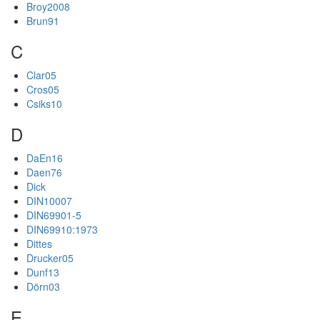
Broy2008
Brun91
C
Clar05
Cros05
Csiks10
D
DaEn16
Daen76
Dick
DIN10007
DIN69901-5
DIN69910:1973
Dittes
Drucker05
Dunf13
Dörn03
E