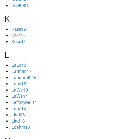
ISO9001
K
Kass95
Korn15
Koss11
L
LaLo13
Larman17
Lauenroth16
Laux12
LaWe10
LaWe14
Leffingwell11
Lenz14
Lind06
Lind16
Loehm10