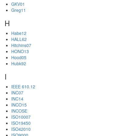
GKV01
Greg11
H
Habe12
HALL62
Hitchins07
HONO13
Hood05
Hubk92
I
IEEE 610.12
INC07
INC14
INCO15
INCOSE
ISO10007
ISO19450
ISO42010
ISO9000