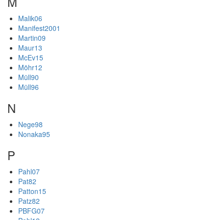
M
Malik06
Manifest2001
Martin09
Maur13
McEv15
Möhr12
Müll90
Müll96
N
Nege98
Nonaka95
P
Pahl07
Pat82
Patton15
Patz82
PBFG07