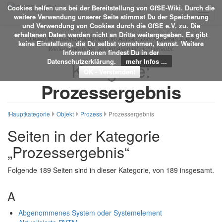
Cookies helfen uns bei der Bereitstellung von GfSE-Wiki. Durch die
Toggl
weitere Verwendung unserer Seite stimmst Du der Speicherung
navig
und Verwendung von Cookies durch die GfSE e.V. zu. Die
erhaltenen Daten werden nicht an Dritte weitergegeben. Es gibt
Dieses Wiki befindet sich noch im Aufbau. Das Kopieren sowie
keine Einstellung, die Du selbst vornehmen, kannst. Weitere
Weiterverwenden von Inhalten ist nicht erlaubt.
Informationen findest Du in der
Datenschutzerklärung.
mehr Infos ...
Kategorie:
Prozessergebnis
!Hauptkategorie
Objekt
Prozess
Prozessergebnis
Seiten in der Kategorie
„Prozessergebnis“
Folgende 189 Seiten sind in dieser Kategorie, von 189 insgesamt.
A
Abgenommenes System oder Systemelement