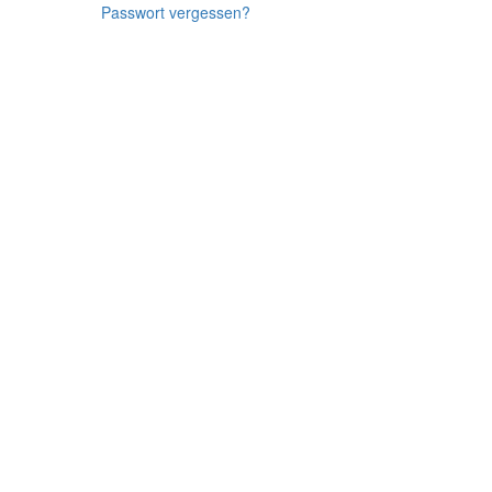
Passwort vergessen?
Datenschutz
Über GfSE-Wiki
Haftungsausschluss
Anmelden / Registrieren
Powered by MediaWiki
Powered by Semantic MediaWiki