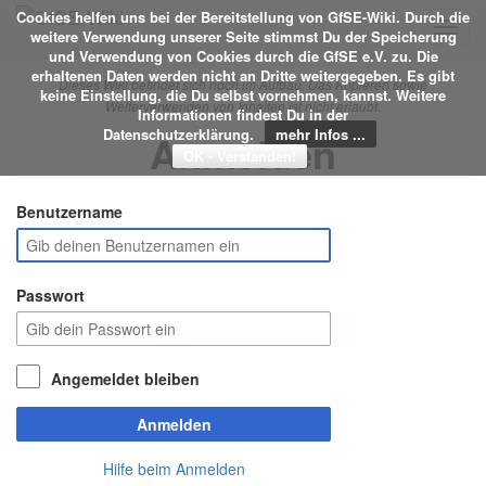
Cookies helfen uns bei der Bereitstellung von GfSE-Wiki. Durch die
Toggl
weitere Verwendung unserer Seite stimmst Du der Speicherung
navig
und Verwendung von Cookies durch die GfSE e.V. zu. Die
erhaltenen Daten werden nicht an Dritte weitergegeben. Es gibt
Dieses Wiki befindet sich noch im Aufbau. Das Kopieren sowie
keine Einstellung, die Du selbst vornehmen, kannst. Weitere
Weiterverwenden von Inhalten ist nicht erlaubt.
Informationen findest Du in der
Datenschutzerklärung.
mehr Infos ...
Anmelden
Benutzername
Passwort
Angemeldet bleiben
Anmelden
Hilfe beim Anmelden