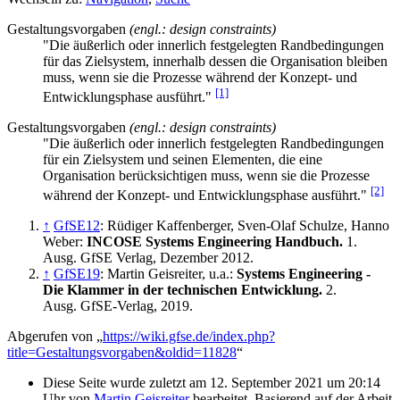
Gestaltungsvorgaben
(engl.: design constraints)
"Die äußerlich oder innerlich festgelegten Randbedingungen
für das Zielsystem, innerhalb dessen die Organisation bleiben
muss, wenn sie die Prozesse während der Konzept- und
[1]
Entwicklungsphase ausführt."
Gestaltungsvorgaben
(engl.: design constraints)
"Die äußerlich oder innerlich festgelegten Randbedingungen
für ein Zielsystem und seinen Elementen, die eine
Organisation berücksichtigen muss, wenn sie die Prozesse
[2]
während der Konzept- und Entwicklungsphase ausführt."
↑
GfSE12
: Rüdiger Kaffenberger, Sven-Olaf Schulze, Hanno
Weber:
INCOSE Systems Engineering Handbuch.
1.
Ausg. GfSE Verlag, Dezember 2012.
↑
GfSE19
: Martin Geisreiter, u.a.:
Systems Engineering -
Die Klammer in der technischen Entwicklung.
2.
Ausg. GfSE-Verlag, 2019.
Abgerufen von „
https://wiki.gfse.de/index.php?
title=Gestaltungsvorgaben&oldid=11828
“
Diese Seite wurde zuletzt am 12. September 2021 um 20:14
Uhr von
Martin Geisreiter
bearbeitet. Basierend auf der Arbeit