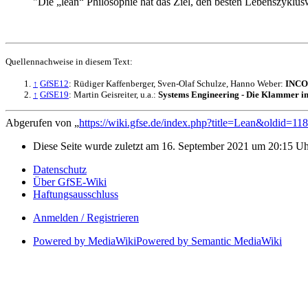
"Die „lean“ Philosophie hat das Ziel, den besten Lebenszykl
Quellennachweise in diesem Text:
↑
GfSE12
: Rüdiger Kaffenberger, Sven-Olaf Schulze, Hanno Weber:
INCOS
↑
GfSE19
: Martin Geisreiter, u.a.:
Systems Engineering - Die Klammer in
Abgerufen von „
https://wiki.gfse.de/index.php?title=Lean&oldid=11
Diese Seite wurde zuletzt am 16. September 2021 um 20:15 U
Datenschutz
Über GfSE-Wiki
Haftungsausschluss
Anmelden / Registrieren
Powered by MediaWiki
Powered by Semantic MediaWiki