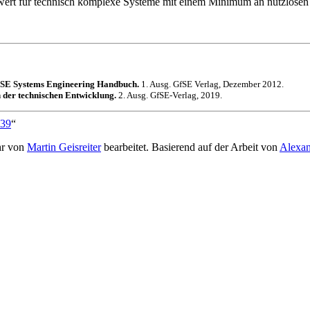
uswert für technisch komplexe Systeme mit einem Minimum an nutzlosen
E Systems Engineering Handbuch.
1. Ausg. GfSE Verlag, Dezember 2012.
 der technischen Entwicklung.
2. Ausg. GfSE-Verlag, 2019.
839
“
hr von
Martin Geisreiter
bearbeitet. Basierend auf der Arbeit von
Alexan