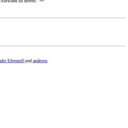
 Aufwand zu liefern."
der Efremoff
und
anderen
.