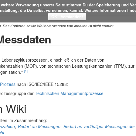
ie weitere Verwendung unserer Seite stimmst Du der Speicherung und Ve
instellung, die Du selbst vornehmen, kannst. Weitere Informationen find
u. Das Kopieren sowie Weiterverwenden von Inhalten ist nicht erlaubt.
Messdaten
Lebenszyklusprozessen, einschließlich der Daten von
skennzahlen (MOP), von technischen Leistungskennzahlen (TPM), zur
[1]
rganisation."
-Prozess
nach ISO/IEC/IEEE 15288:
Prozessgruppe der
Technischen Managementprozesse
m Wiki
eiten im Zusammenhang:
nnzahlen
,
Bedarf an Messungen
,
Bedarf an vorläufiger Messungen der
ht