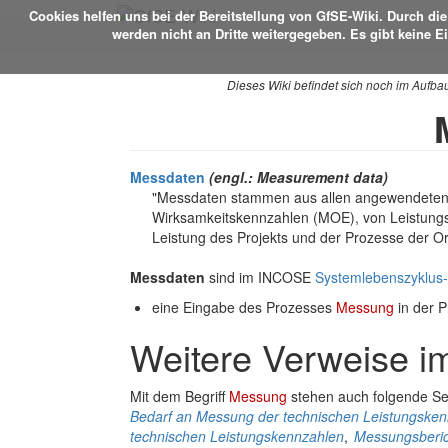
Cookies helfen uns bei der Bereitstellung von GfSE-Wiki. Durch d
werden nicht an Dritte weitergegeben. Es gibt keine E
Dieses Wiki befindet sich noch im Aufba
Messdaten
(engl.: Measurement data)
"Messdaten stammen aus allen angewendeten 
Wirksamkeitskennzahlen (MOE), von Leistung
Leistung des Projekts und der Prozesse der O
Messdaten
sind im INCOSE
Systemlebenszyklus
eine Eingabe des Prozesses
Messung
in der 
Weitere Verweise i
Mit dem Begriff
Messung
stehen auch folgende S
Bedarf an Messung der technischen Leistungske
technischen Leistungskennzahlen
,
Messungsberic