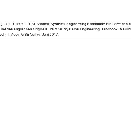
rg, R. D. Hamelin, T. M. Shortell:
Systems Engineering Handbuch: Ein Leitfaden f
Titel des englischen Originals: INCOSE Systems Engineering Handbook: A Guid
1. Ausg. GfSE Verlag, Juni 2017.
ed.).
Jürgen Rambo
Datenschutz
Über GfSE-Wiki
Haf
Powered by MediaWiki
Powered by Semantic MediaWiki