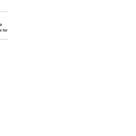
ür
e for
tungsausschluss
Anmelden / Registrieren