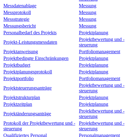
Messdatenablage
Messung
Messprotokoll
Messung
Messstrategie
Messung
Messungsbericht
Messung
Personalbedarf des Projekts
Projektplanung
Projektbewertung und -
Projekt-Leistungsmessdaten
steuerung
Projektanweisung
Portfoliomanagement
Projektbedingte Einschränkungen
Projektplanung
Projektbudget
Projektplanung
Projektplanungsprotokoll
Projektplanung
Projektportfolio
Portfoliomanagement
Projektbewertung und -
Projektsteuerungsanträge
steuerung
Projektstrukturplan
Projektplanung
Projektzeitplan
Projektplanung
Projektbewertung und -
Projektänderungsanträge
steuerung
Protokoll der Projektbewertung und -
Projektbewertung und -
steuerung
steuerung
Qualifiziertes Personal
Personalmanagement