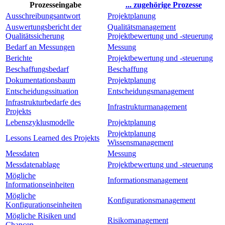
Prozesseingabe
... zugehörige Prozesse
Ausschreibungsantwort
Projektplanung
Auswertungsbericht der
Qualitätsmanagement
Qualitätssicherung
Projektbewertung und -steuerung
Bedarf an Messungen
Messung
Berichte
Projektbewertung und -steuerung
Beschaffungsbedarf
Beschaffung
Dokumentationsbaum
Projektplanung
Entscheidungssituation
Entscheidungsmanagement
Infrastrukturbedarfe des
Infrastrukturmanagement
Projekts
Lebenszyklusmodelle
Projektplanung
Projektplanung
Lessons Learned des Projekts
Wissensmanagement
Messdaten
Messung
Messdatenablage
Projektbewertung und -steuerung
Mögliche
Informationsmanagement
Informationseinheiten
Mögliche
Konfigurationsmanagement
Konfigurationseinheiten
Mögliche Risiken und
Risikomanagement
Chancen