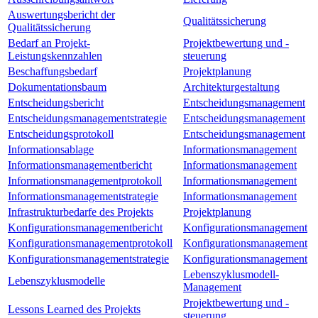
Auswertungsbericht der
Qualitätssicherung
Qualitätssicherung
Bedarf an Projekt-
Projektbewertung und -
Leistungskennzahlen
steuerung
Beschaffungsbedarf
Projektplanung
Dokumentationsbaum
Architekturgestaltung
Entscheidungsbericht
Entscheidungsmanagement
Entscheidungsmanagementstrategie
Entscheidungsmanagement
Entscheidungsprotokoll
Entscheidungsmanagement
Informationsablage
Informationsmanagement
Informationsmanagementbericht
Informationsmanagement
Informationsmanagementprotokoll
Informationsmanagement
Informationsmanagementstrategie
Informationsmanagement
Infrastrukturbedarfe des Projekts
Projektplanung
Konfigurationsmanagementbericht
Konfigurationsmanagement
Konfigurationsmanagementprotokoll
Konfigurationsmanagement
Konfigurationsmanagementstrategie
Konfigurationsmanagement
Lebenszyklusmodell-
Lebenszyklusmodelle
Management
Projektbewertung und -
Lessons Learned des Projekts
steuerung