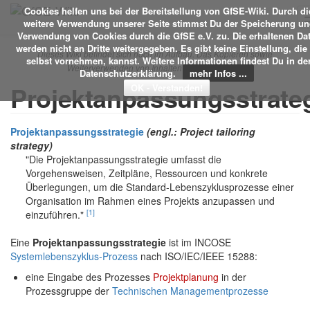
Cookies helfen uns bei der Bereitstellung von GfSE-Wiki. Durch di
weitere Verwendung unserer Seite stimmst Du der Speicherung un
Verwendung von Cookies durch die GfSE e.V. zu. Die erhaltenen Da
werden nicht an Dritte weitergegeben. Es gibt keine Einstellung, die
Dieses Wiki befindet sich noch im Aufbau. Das Kopieren sowie
selbst vornehmen, kannst. Weitere Informationen findest Du in de
Weiterverwenden von Inhalten ist nicht erlaubt.
Datenschutzerklärung.
mehr Infos ...
Projektanpassungsstrate
Projektanpassungsstrategie
(engl.: Project tailoring
strategy)
"Die Projektanpassungsstrategie umfasst die
Vorgehensweisen, Zeitpläne, Ressourcen und konkrete
Überlegungen, um die Standard-Lebenszyklusprozesse einer
Organisation im Rahmen eines Projekts anzupassen und
[1]
einzuführen."
Eine
Projektanpassungsstrategie
ist im INCOSE
Systemlebenszyklus-Prozess
nach ISO/IEC/IEEE 15288:
eine Eingabe des Prozesses
Projektplanung
in der
Prozessgruppe der
Technischen Managementprozesse