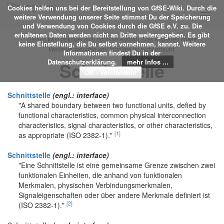
Cookies helfen uns bei der Bereitstellung von GfSE-Wiki. Durch die
Toggl
weitere Verwendung unserer Seite stimmst Du der Speicherung
navig
und Verwendung von Cookies durch die GfSE e.V. zu. Die
erhaltenen Daten werden nicht an Dritte weitergegeben. Es gibt
Dieses Wiki befindet sich noch im Aufbau. Das Kopieren sowie
keine Einstellung, die Du selbst vornehmen, kannst. Weitere
Weiterverwenden von Inhalten ist nicht erlaubt.
Informationen findest Du in der
Datenschutzerklärung.
mehr Infos ...
Schnittstelle
Schnittstelle
(engl.: interface)
"A shared boundary between two functional units, defied by
functional characteristics, common physical interconnection
characteristics, signal characteristics, or other characteristics,
[1]
as appropriate (ISO 2382‐1)."
Schnittstelle
(engl.: interface)
"Eine Schnittstelle ist eine gemeinsame Grenze zwischen zwei
funktionalen Einheiten, die anhand von funktionalen
Merkmalen, physischen Verbindungsmerkmalen,
Signaleigenschaften oder über andere Merkmale definiert ist
[2]
(ISO 2382‐1)."