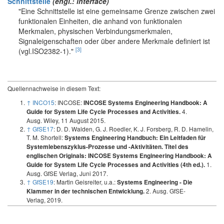
Schnittstelle
(engl.: interface)
"Eine Schnittstelle ist eine gemeinsame Grenze zwischen zwei
funktionalen Einheiten, die anhand von funktionalen
Merkmalen, physischen Verbindungsmerkmalen,
Signaleigenschaften oder über andere Merkmale definiert ist
[3]
(vgl.ISO2382-1)."
Quellennachweise in diesem Text:
↑
INCO15
: INCOSE:
INCOSE Systems Engineering Handbook: A
4.
Guide for System Life Cycle Processes and Activities.
Ausg. Wiley, 11 August 2015.
↑
GfSE17
: D. D. Walden, G. J. Roedler, K. J. Forsberg, R. D. Hamelin,
T. M. Shortell:
Systems Engineering Handbuch: Ein Leitfaden für
Systemlebenszyklus-Prozesse und -Aktivitäten. Titel des
englischen Originals: INCOSE Systems Engineering Handbook: A
1.
Guide for System Life Cycle Processes and Activities (4th ed.).
Ausg. GfSE Verlag, Juni 2017.
↑
GfSE19
: Martin Geisreiter, u.a.:
Systems Engineering - Die
2. Ausg. GfSE-
Klammer in der technischen Entwicklung.
Verlag, 2019.