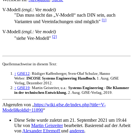
V-Modell
(engl.: Vee model)
"Das muss nicht das „V-Modell“ nach DIN sein, auch
[1]
Varianten und Vereinfachungen sind möglich"
V-Modell
(engl.: Vee model)
[2]
"siehe Vee-Modell"
Quellennachweise in diesem Text:
↑
GfSE12
: Rüdiger Kaffenberger, Sven-Olaf Schulze, Hanno
Weber:
INCOSE Systems Engineering Handbuch.
1. Ausg. GfSE
Verlag, Dezember 2012.
↑
GfSE19
: Martin Geisreiter, u.a.:
Systems Engineering - Die Klammer
in der technischen Entwicklung.
2. Ausg. GfSE-Verlag, 2019.
Abgerufen von „
https://wiki.gfse.de/index.php?title=V-
Modell&oldid=11890
“
Diese Seite wurde zuletzt am 21. September 2021 um 19:44
Uhr von
Martin Geisreiter
bearbeitet. Basierend auf der Arbeit
von
Alexander Efremoff
und
anderen
.