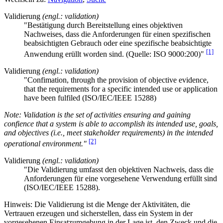
Validierung
(engl.: validation)
"Bestätigung durch Bereitstellung eines objektiven
Nachweises, dass die Anforderungen für einen spezifischen
beabsichtigten Gebrauch oder eine spezifische beabsichtigte
[1]
Anwendung erüllt worden sind. (Quelle: ISO 9000:200)"
Validierung
(engl.: validation)
"Confimation, through the provision of objective evidence,
that the requirements for a specific intended use or application
have been fulfiled (ISO/IEC/IEEE 15288)
Note: Validation is the set of activities ensuring and gaining
confience that a system is able to accomplish its intended use, goals,
and objectives (i.e., meet stakeholder requirements) in the intended
[2]
operational environment."
Validierung
(engl.: validation)
"Die Validierung umfasst den objektiven Nachweis, dass die
Anforderungen für eine vorgesehene Verwendung erfüllt sind
(ISO/IEC/IEEE 15288).
Hinweis: Die Validierung ist die Menge der Aktivitäten, die
Vertrauen erzeugen und sicherstellen, dass ein System in der
vorgesehenen Einsatzumgebung in der Lage ist, den Zweck und die