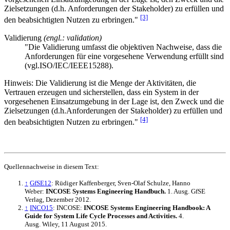
Zielsetzungen (d.h. Anforderungen der Stakeholder) zu erfüllen und
[3]
den beabsichtigten Nutzen zu erbringen."
Validierung
(engl.: validation)
"Die Validierung umfasst die objektiven Nachweise, dass die
Anforderungen für eine vorgesehene Verwendung erfüllt sind
(vgl.ISO/IEC/IEEE15288).
Hinweis: Die Validierung ist die Menge der Aktivitäten, die
Vertrauen erzeugen und sicherstellen, dass ein System in der
vorgesehenen Einsatzumgebung in der Lage ist, den Zweck und die
Zielsetzungen (d.h.Anforderungen der Stakeholder) zu erfüllen und
[4]
den beabsichtigten Nutzen zu erbringen."
Quellennachweise in diesem Text:
↑
GfSE12
: Rüdiger Kaffenberger, Sven-Olaf Schulze, Hanno
Weber:
INCOSE Systems Engineering Handbuch.
1. Ausg. GfSE
Verlag, Dezember 2012.
↑
INCO15
: INCOSE:
INCOSE Systems Engineering Handbook: A
Guide for System Life Cycle Processes and Activities.
4.
Ausg. Wiley, 11 August 2015.