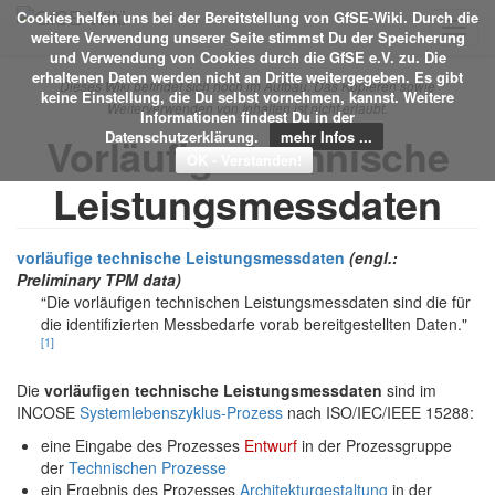
Cookies helfen uns bei der Bereitstellung von GfSE-Wiki. Durch die
Toggl
weitere Verwendung unserer Seite stimmst Du der Speicherung
navig
und Verwendung von Cookies durch die GfSE e.V. zu. Die
erhaltenen Daten werden nicht an Dritte weitergegeben. Es gibt
Dieses Wiki befindet sich noch im Aufbau. Das Kopieren sowie
keine Einstellung, die Du selbst vornehmen, kannst. Weitere
Weiterverwenden von Inhalten ist nicht erlaubt.
Informationen findest Du in der
Datenschutzerklärung.
mehr Infos ...
Vorläufige technische
Leistungsmessdaten
vorläufige technische Leistungsmessdaten
(engl.:
Preliminary TPM data)
“Die vorläufigen technischen Leistungsmessdaten sind die für
die identifizierten Messbedarfe vorab bereitgestellten Daten."
[1]
Die
vorläufigen technische Leistungsmessdaten
sind im
INCOSE
Systemlebenszyklus-Prozess
nach ISO/IEC/IEEE 15288:
eine Eingabe des Prozesses
Entwurf
in der Prozessgruppe
der
Technischen Prozesse
ein Ergebnis des Prozesses
Architekturgestaltung
in der