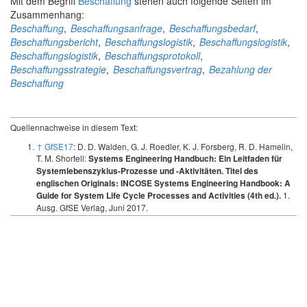
Mit dem Begriff
Beschaffung
stehen auch folgende Seiten im
Zusammenhang:
Beschaffung
,
Beschaffungsanfrage
,
Beschaffungsbedarf
,
Beschaffungsbericht
,
Beschaffungslogistik
,
Beschaffungslogistik
,
Beschaffungslogistik
,
Beschaffungsprotokoll
,
Beschaffungsstrategie
,
Beschaffungsvertrag
,
Bezahlung der
Beschaffung
Quellennachweise in diesem Text:
↑
GfSE17
: D. D. Walden, G. J. Roedler, K. J. Forsberg, R. D. Hamelin,
T. M. Shortell:
Systems Engineering Handbuch: Ein Leitfaden für
Systemlebenszyklus-Prozesse und -Aktivitäten. Titel des
englischen Originals: INCOSE Systems Engineering Handbook: A
1.
Guide for System Life Cycle Processes and Activities (4th ed.).
Ausg. GfSE Verlag, Juni 2017.
Jürgen Rambo
Datenschutz
Über GfSE-Wiki
Haftungsausschluss
Anmelden / Registrieren
Powered by MediaWiki
Powered by Semantic MediaWiki