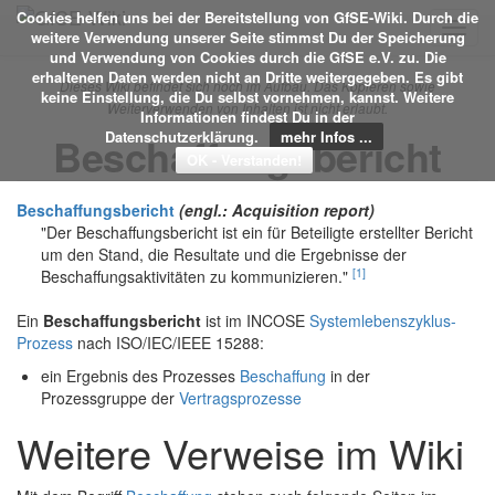
Cookies helfen uns bei der Bereitstellung von GfSE-Wiki. Durch die
Toggl
weitere Verwendung unserer Seite stimmst Du der Speicherung
navig
und Verwendung von Cookies durch die GfSE e.V. zu. Die
erhaltenen Daten werden nicht an Dritte weitergegeben. Es gibt
Dieses Wiki befindet sich noch im Aufbau. Das Kopieren sowie
keine Einstellung, die Du selbst vornehmen, kannst. Weitere
Weiterverwenden von Inhalten ist nicht erlaubt.
Informationen findest Du in der
Datenschutzerklärung.
mehr Infos ...
Beschaffungsbericht
Beschaffungsbericht
(engl.: Acquisition report)
"Der Beschaffungsbericht ist ein für Beteiligte erstellter Bericht
um den Stand, die Resultate und die Ergebnisse der
[1]
Beschaffungsaktivitäten zu kommunizieren."
Ein
Beschaffungsbericht
ist im INCOSE
Systemlebenszyklus-
Prozess
nach ISO/IEC/IEEE 15288:
ein Ergebnis des Prozesses
Beschaffung
in der
Prozessgruppe der
Vertragsprozesse
Weitere Verweise im Wiki