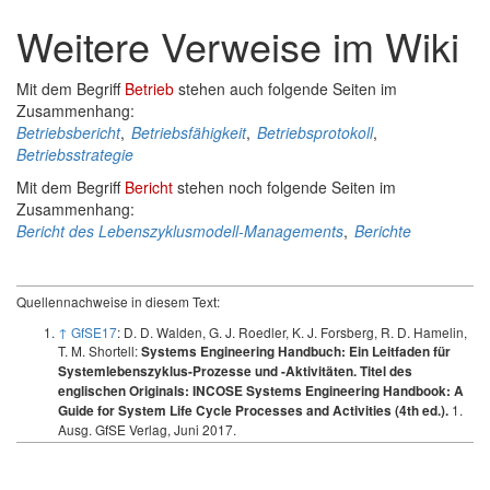
Weitere Verweise im Wiki
Mit dem Begriff
Betrieb
stehen auch folgende Seiten im
Zusammenhang:
Betriebsbericht
,
Betriebsfähigkeit
,
Betriebsprotokoll
,
Betriebsstrategie
Mit dem Begriff
Bericht
stehen noch folgende Seiten im
Zusammenhang:
Bericht des Lebenszyklusmodell-Managements
,
Berichte
Quellennachweise in diesem Text:
↑
GfSE17
: D. D. Walden, G. J. Roedler, K. J. Forsberg, R. D. Hamelin,
T. M. Shortell:
Systems Engineering Handbuch: Ein Leitfaden für
Systemlebenszyklus-Prozesse und -Aktivitäten. Titel des
englischen Originals: INCOSE Systems Engineering Handbook: A
1.
Guide for System Life Cycle Processes and Activities (4th ed.).
Ausg. GfSE Verlag, Juni 2017.