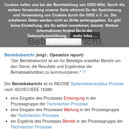
Cookies helfen uns bei der Bereitstellung von GfSE-Wiki. Durch die
Toggl
weitere Verwendung unserer Seite stimmst Du der Speicherung
navig
und Verwendung von Cookies durch die GfSE e.V. zu. Die
erhaltenen Daten werden nicht an Dritte weitergegeben. Es gibt
Dieses Wiki befindet sich noch im Aufbau. Das Kopieren sowie
keine Einstellung, die Du selbst vornehmen, kannst. Weitere
Weiterverwenden von Inhalten ist nicht erlaubt.
Informationen findest Du in der
Datenschutzerklärung.
mehr Infos ...
Betriebsbericht
Betriebsbericht
(engl.: Operation report)
“Der Betriebsbericht ist ein für Beteiligte erstellter Bericht um
den Stand, die Resultate und Ergebnisse der
[1]
Betriebsaktivitäten zu kommunizieren."
Der
Betriebsbericht
ist im INCOSE
Systemlebenszyklus-Prozess
nach ISO/IEC/IEEE 15288:
eine Eingabe des Prozesses
Entsorgung
in der
Prozessgruppe der
Technischen Prozesse
eine Eingabe des Prozesses
Wartung
in der Prozessgruppe
der
Technischen Prozesse
ein Ergebnis des Prozesses
Betrieb
in der Prozessgruppe der
Technischen Prozesse