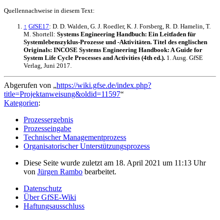
Quellennachweise in diesem Text:
↑
GfSE17
: D. D. Walden, G. J. Roedler, K. J. Forsberg, R. D. Hamelin, T.
M. Shortell:
Systems Engineering Handbuch: Ein Leitfaden für
Systemlebenszyklus-Prozesse und -Aktivitäten. Titel des englischen
Originals: INCOSE Systems Engineering Handbook: A Guide for
System Life Cycle Processes and Activities (4th ed.).
1. Ausg. GfSE
Verlag, Juni 2017.
Abgerufen von „
https://wiki.gfse.de/index.php?
title=Projektanweisung&oldid=11597
“
Kategorien
:
Prozessergebnis
Prozesseingabe
Technischer Managementprozess
Organisatorischer Unterstützungsprozess
Diese Seite wurde zuletzt am 18. April 2021 um 11:13 Uhr
von
Jürgen Rambo
bearbeitet.
Datenschutz
Über GfSE-Wiki
Haftungsausschluss