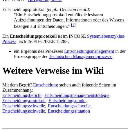
Entscheidungsprotokoll
(engl.: Decision record)
"Ein Entscheidungsprotokoll enthält die lesbaren
Aufzeichnungen der Daten, Informationen oder des Wissens
[1]
bezogen auf Entscheidungen."
Ein
Entscheidungsprotokoll
ist im INCOSE
Systemlebenszyklus-
Prozess
nach ISO/IEC/IEEE 15288:
ein Ergebnis des Prozesses
Entscheidungsmanagement
in der
Prozessgruppe der
Technischen Managementprozesse
Weitere Verweise im Wiki
Mit dem Begriff
Entscheidung
stehen auch folgende Seiten im
Zusammenhang:
Entscheidungsbericht
,
Entscheidungsmanagementstrategie
,
Entscheidungsprotokoll
,
Entscheidungspunkt
,
Entscheidungsschwelle
,
Entscheidungsschwelle
,
Entscheidungsschwelle
,
Entscheidungssituation