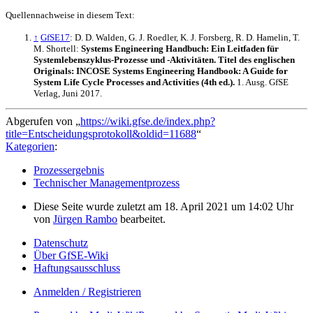
Quellennachweise in diesem Text:
↑
GfSE17
: D. D. Walden, G. J. Roedler, K. J. Forsberg, R. D. Hamelin, T.
M. Shortell:
Systems Engineering Handbuch: Ein Leitfaden für
Systemlebenszyklus-Prozesse und -Aktivitäten. Titel des englischen
Originals: INCOSE Systems Engineering Handbook: A Guide for
System Life Cycle Processes and Activities (4th ed.).
1. Ausg. GfSE
Verlag, Juni 2017.
Abgerufen von „
https://wiki.gfse.de/index.php?
title=Entscheidungsprotokoll&oldid=11688
“
Kategorien
:
Prozessergebnis
Technischer Managementprozess
Diese Seite wurde zuletzt am 18. April 2021 um 14:02 Uhr
von
Jürgen Rambo
bearbeitet.
Datenschutz
Über GfSE-Wiki
Haftungsausschluss
Anmelden / Registrieren