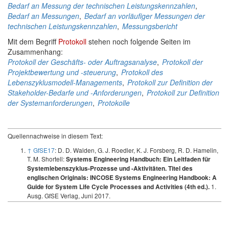
Bedarf an Messung der technischen Leistungskennzahlen
,
Bedarf an Messungen
,
Bedarf an vorläufiger Messungen der
technischen Leistungskennzahlen
,
Messungsbericht
Mit dem Begriff
Protokoll
stehen noch folgende Seiten im
Zusammenhang:
Protokoll der Geschäfts- oder Auftragsanalyse
,
Protokoll der
Projektbewertung und -steuerung
,
Protokoll des
Lebenszyklusmodell-Managements
,
Protokoll zur Definition der
Stakeholder-Bedarfe und -Anforderungen
,
Protokoll zur Definition
der Systemanforderungen
,
Protokolle
Quellennachweise in diesem Text:
↑
GfSE17
: D. D. Walden, G. J. Roedler, K. J. Forsberg, R. D. Hamelin,
T. M. Shortell:
Systems Engineering Handbuch: Ein Leitfaden für
Systemlebenszyklus-Prozesse und -Aktivitäten. Titel des
englischen Originals: INCOSE Systems Engineering Handbook: A
1.
Guide for System Life Cycle Processes and Activities (4th ed.).
Ausg. GfSE Verlag, Juni 2017.
Jürgen Rambo