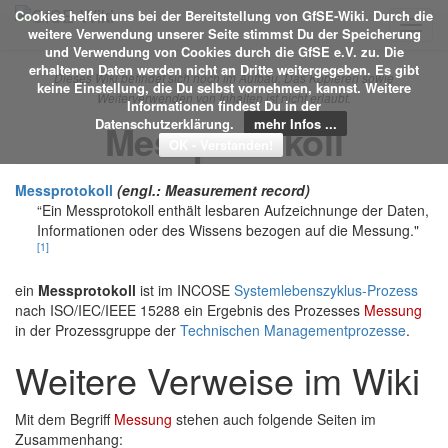
Cookies helfen uns bei der Bereitstellung von GfSE-Wiki. Durch die
Toggl
weitere Verwendung unserer Seite stimmst Du der Speicherung
navig
und Verwendung von Cookies durch die GfSE e.V. zu. Die
erhaltenen Daten werden nicht an Dritte weitergegeben. Es gibt
Dieses Wiki befindet sich noch im Aufbau. Das Kopieren sowie
keine Einstellung, die Du selbst vornehmen, kannst. Weitere
Weiterverwenden von Inhalten ist nicht erlaubt.
Informationen findest Du in der
Datenschutzerklärung.
mehr Infos ...
Messprotokoll
Messprotokoll
(engl.: Measurement record)
“Ein Messprotokoll enthält lesbaren Aufzeichnunge der Daten,
Informationen oder des Wissens bezogen auf die Messung."
[1]
ein
Messprotokoll
ist im INCOSE
Systemlebenszyklus-Prozess
nach ISO/IEC/IEEE 15288 ein Ergebnis des Prozesses
Messung
in der Prozessgruppe der
Technischen Managementprozesse
.
Weitere Verweise im Wiki
Mit dem Begriff
Messung
stehen auch folgende Seiten im
Zusammenhang: