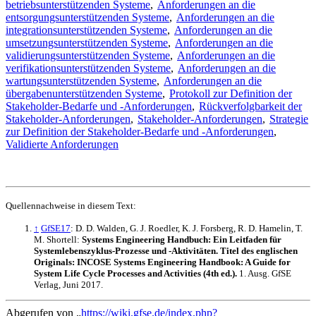
betriebsunterstützenden Systeme
,
Anforderungen an die
entsorgungsunterstützenden Systeme
,
Anforderungen an die
integrationsunterstützenden Systeme
,
Anforderungen an die
umsetzungsunterstützenden Systeme
,
Anforderungen an die
validierungsunterstützenden Systeme
,
Anforderungen an die
verifikationsunterstützenden Systeme
,
Anforderungen an die
wartungsunterstützenden Systeme
,
Anforderungen an die
übergabenunterstützenden Systeme
,
Protokoll zur Definition der
Stakeholder-Bedarfe und -Anforderungen
,
Rückverfolgbarkeit der
Stakeholder-Anforderungen
,
Stakeholder-Anforderungen
,
Strategie
zur Definition der Stakeholder-Bedarfe und -Anforderungen
,
Validierte Anforderungen
Quellennachweise in diesem Text:
↑
GfSE17
: D. D. Walden, G. J. Roedler, K. J. Forsberg, R. D. Hamelin, T.
M. Shortell:
Systems Engineering Handbuch: Ein Leitfaden für
Systemlebenszyklus-Prozesse und -Aktivitäten. Titel des englischen
Originals: INCOSE Systems Engineering Handbook: A Guide for
System Life Cycle Processes and Activities (4th ed.).
1. Ausg. GfSE
Verlag, Juni 2017.
Abgerufen von „
https://wiki.gfse.de/index.php?