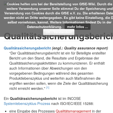
Cookies helfen uns bei der Bereitstellung von GfSE-Wiki. Durch die
T
weitere Verwendung unserer Seite stimmst Du der Speicherung und
na
Verwendung von Cookies durch die GfSE e.V. zu. Die erhaltenen Dat
werden nicht an Dritte weitergegeben. Es gibt keine Einstellung, die 
Dieses Wiki befindet sich noch im Aufbau. Das Kopieren sowie
selbst vornehmen, kannst. Weitere Informationen findest Du in der
Weiterverwenden von Inhalten ist nicht erlaubt.
Datenschutzerklärung.
mehr Infos ...
Qualitätssicherungsberic
Qualitätssicherungsbericht
(engl.: Quality assurance report)
“Der Qualitätssicherungsbericht ist ein für Beteiligte erstellter
Bericht um den Stand, die Resultate und Ergebnisse der
Qualitätssicherungsaktivitäten zu kommunizieren. Er enthält
auch Informationen über Abweichungen von den
vorgegebenen Bedingungen während des gesamten
Produktlebenszyklus und weiterhin auch Maßnahmen die
ergriffen werden sollen, wenn die Ziele der Qualitätssicherung
[1]
nicht erreicht werden."
Ein
Qualitätssicherungsbericht
ist im INCOSE
Systemlebenszyklus-Prozess
nach ISO/IEC/IEEE 15288:
eine Eingabe des Prozesses
Qualitätsmanagement
in der